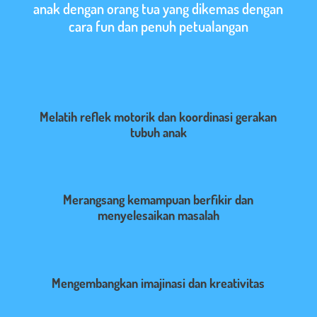
anak dengan orang tua yang dikemas dengan
cara fun dan penuh petualangan
Melatih reflek motorik dan koordinasi gerakan
tubuh anak
Merangsang kemampuan berfikir dan
menyelesaikan masalah
Mengembangkan imajinasi dan kreativitas