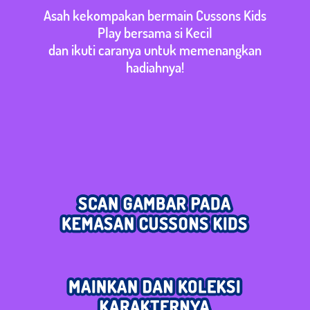
Asah kekompakan bermain Cussons Kids
Play bersama si Kecil
dan ikuti caranya untuk memenangkan
hadiahnya!