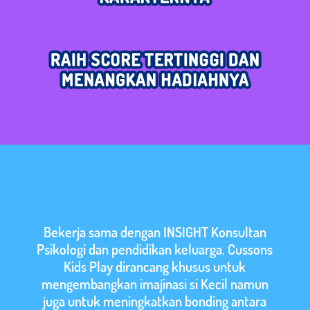
Bekerja sama dengan INSIGHT Konsultan
Psikologi dan pendidikan keluarga. Cussons
Kids Play dirancang khusus untuk
mengembangkan imajinasi si Kecil namun
juga untuk meningkatkan bonding antara