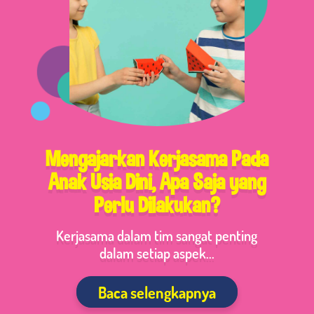
Mengajarkan Kerjasama Pada
Anak Usia Dini, Apa Saja yang
Perlu Dilakukan?
Kerjasama dalam tim sangat penting
dalam setiap aspek...
Baca selengkapnya