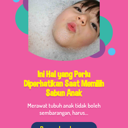
Ini Hal yang Perlu
Diperhatikan Saat Memilih
Sabun Anak
Merawat tubuh anak tidak boleh
sembarangan, harus...