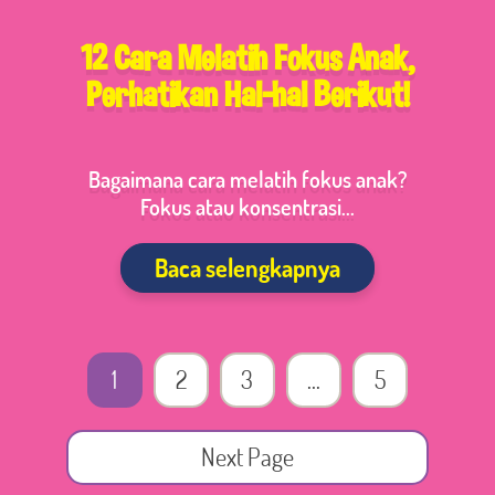
12 Cara Melatih Fokus Anak,
Perhatikan Hal-hal Berikut!
Bagaimana cara melatih fokus anak?
Fokus atau konsentrasi...
Baca selengkapnya
1
2
3
…
5
Next Page