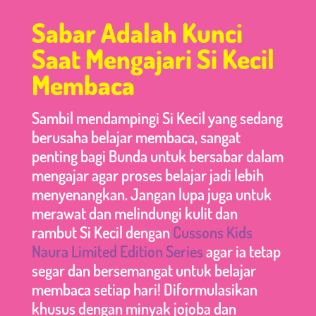
Sabar Adalah Kunci
Saat
Mengajari Si Kecil
Membaca
Sambil mendampingi Si Kecil yang sedang
berusaha belajar membaca, sangat
penting bagi Bunda untuk bersabar dalam
mengajar agar proses belajar jadi lebih
menyenangkan. Jangan lupa juga untuk
merawat dan melindungi kulit dan
rambut Si Kecil dengan
Cussons Kids
Naura Limited Edition Series
agar ia tetap
segar dan bersemangat untuk belajar
membaca setiap hari! Diformulasikan
khusus dengan minyak jojoba dan