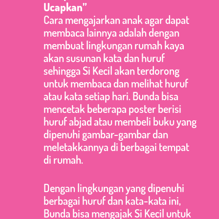
Ucapkan”
Cara mengajarkan anak agar dapat
membaca lainnya adalah dengan
membuat lingkungan rumah kaya
akan susunan kata dan huruf
sehingga Si Kecil akan terdorong
untuk membaca dan melihat huruf
atau kata setiap hari. Bunda bisa
mencetak beberapa poster berisi
huruf abjad atau membeli buku yang
dipenuhi gambar-gambar dan
meletakkannya di berbagai tempat
di rumah.
Dengan lingkungan yang dipenuhi
berbagai huruf dan kata-kata ini,
Bunda bisa mengajak Si Kecil untuk