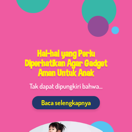
Hal-hal yang Perlu
Diperhatikan Agar Gadget
Aman Untuk Anak
Tak dapat dipungkiri bahwa...
Baca selengkapnya