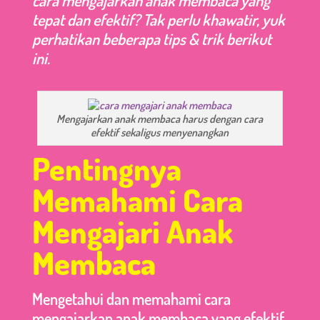
cara mengajarkan
anak membaca yang
tepat dan efektif? Tak perlu khawatir, yuk
perhatikan beberapa tips & trik berikut
ini.
Mengajarkan anak membaca harus dengan cara
efektif sekaligus menyenangkan
Pentingnya
Memahami Cara
Mengajari Anak
Membaca
Mengetahui dan memahami cara
mengajarkan anak membaca yang efektif