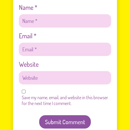
Name
*
Email
*
Website
Save my name, email, and website in this browser
for the next time I comment.
Submit Comment