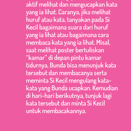
aktif melihat dan mengucapkan kata
yang ia lihat. Caranya, jika melihat
huruf atau kata, tanyakan pada Si
Kecil bagaimana suara dari huruf
yang ia lihat atau bagaimana cara
membaca kata yang ia lihat. Misal,
saat melihat poster bertuliskan
“kamar” di depan pintu kamar
tidurnya, Bunda bisa menunjuk kata
tersebut dan membacanya serta
meminta Si Kecil mengulang kata-
kata yang Bunda ucapkan. Kemudian
di hari-hari berikutnya, tunjuk lagi
kata tersebut dan minta Si Kecil
untuk membacakannya.