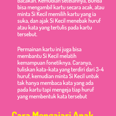
bacakan. Kemudian setelahnya, Bunda
bisa mengambil kartu secara acak, atau
minta Si Kecil memilih kartu yang ia
suka, dan ajak Si Kecil menebak huruf
atau kata yang tertulis pada kartu
tersebut.
Permainan kartu ini juga bisa
membantu Si Kecil melatih
kemampuan fonetiknya. Caranya,
tuliskan kata-kata yang terdiri dari 3-4
huruf, kemudian minta Si Kecil untuk
tak hanya membaca kata yang ada
pada kartu tapi mengeja tiap huruf
yang membentuk kata tersebut
Cara Mengajari Anak