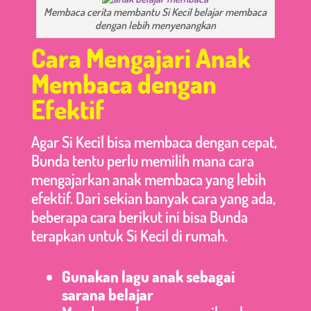
Membaca cerita membantu Si Kecil belajar membaca
dengan lebih menyenangkan
Cara Mengajari Anak
Membaca dengan
Efektif
Agar Si Kecil bisa membaca dengan cepat,
Bunda tentu perlu memilih mana cara
mengajarkan anak membaca yang lebih
efektif. Dari sekian banyak cara yang ada,
beberapa cara berikut ini bisa Bunda
terapkan untuk Si Kecil di rumah.
Gunakan lagu anak sebagai
sarana belajar