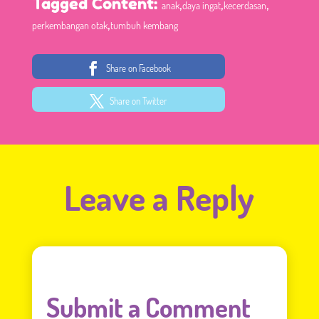
,
,
,
Tagged Content:
anak
daya ingat
kecerdasan
,
perkembangan otak
tumbuh kembang
Share on Facebook
Share on Twitter
Leave a Reply
Submit a Comment