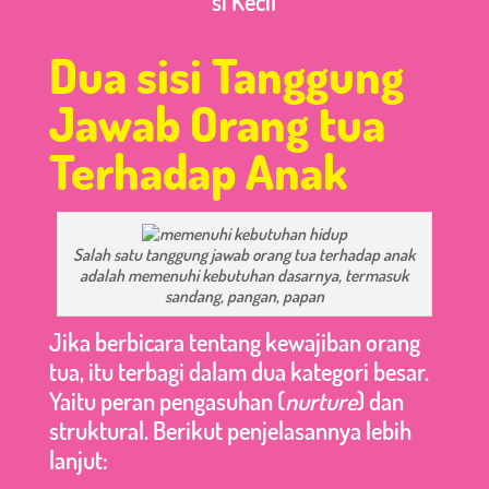
si Kecil
Dua sisi Tanggung
Jawab Orang tua
Terhadap Anak
Salah satu tanggung jawab orang tua terhadap anak
adalah memenuhi kebutuhan dasarnya, termasuk
sandang, pangan, papan
Jika berbicara tentang kewajiban orang
tua, itu terbagi dalam dua kategori besar.
Yaitu peran pengasuhan (
nurture
) dan
struktural. Berikut penjelasannya lebih
lanjut: